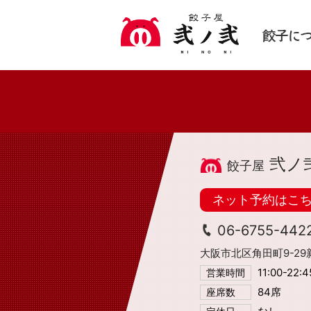
弐ノ
ネット予約はこ
06-6755-442
大阪市北区角田町9-29
11:00-22:
営業時間
84席
座席数