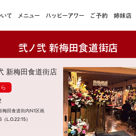
弐 新梅田食道街店
ちら
2
新梅田食道街内N1区画
45（L.O.22:15）