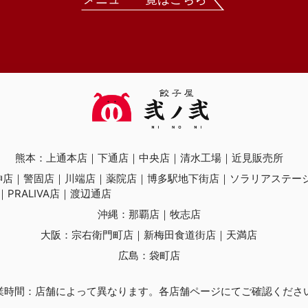
熊本：
上通本店
下通店
中央店
清水工場
近見販売所
神店
警固店
川端店
薬院店
博多駅地下街店
ソラリアステー
PRALIVA店
渡辺通店
沖縄：
那覇店
牧志店
大阪：
宗右衛門町店
新梅田食道街店
天満店
広島：
袋町店
業時間：店舗によって異なります。各店舗ページにてご確認くださ