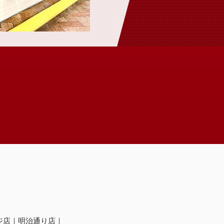
ジ店
明治通り店