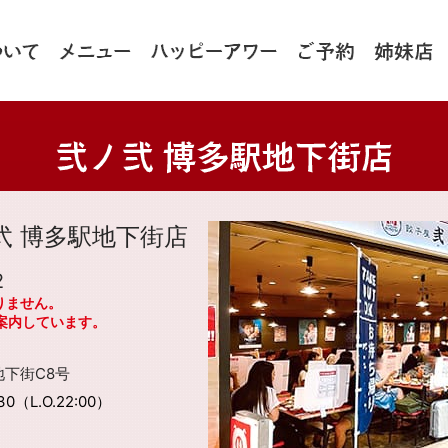
弐 博多駅地下街店
2
りません。
案内しています。
下街C8号
:30（L.O.22:00）