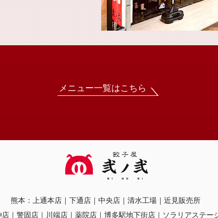
メニュー一覧はこちら
熊本：
上通本店
下通店
中央店
清水工場
近見販売所
神店
警固店
川端店
薬院店
博多駅地下街店
ソラリアステー