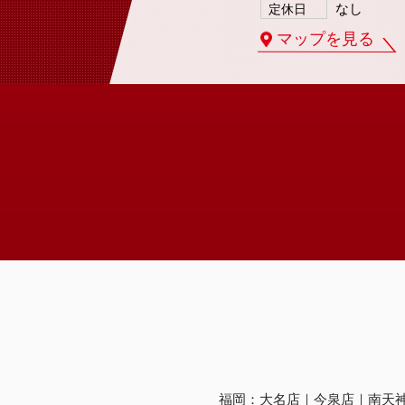
なし
定休日
マップを見る
福岡：
大名店
今泉店
南天